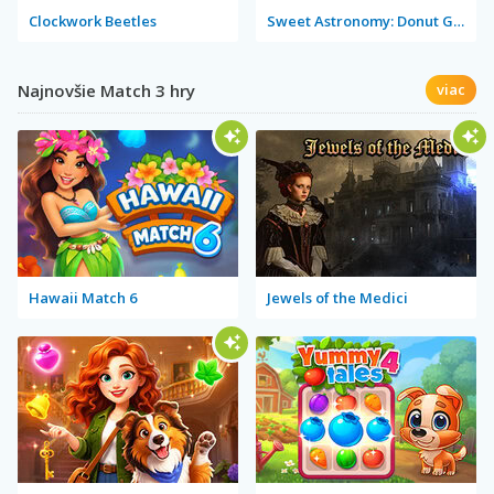
Clockwork Beetles
Sweet Astronomy: Donut Galaxy
Najnovšie Match 3 hry
viac
Hawaii Match 6
Jewels of the Medici