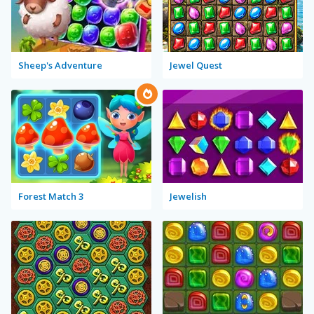
Sheep's Adventure
Jewel Quest
Forest Match 3
Jewelish