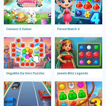
Connect 3: Easter
Forest Match 4
VegaMix Da Vinci Puzzles
Jewels Blitz Legends