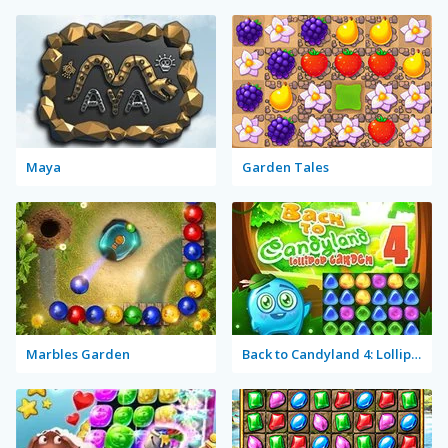
Maya
Garden Tales
Marbles Garden
Back to Candyland 4: Lollipop Garden