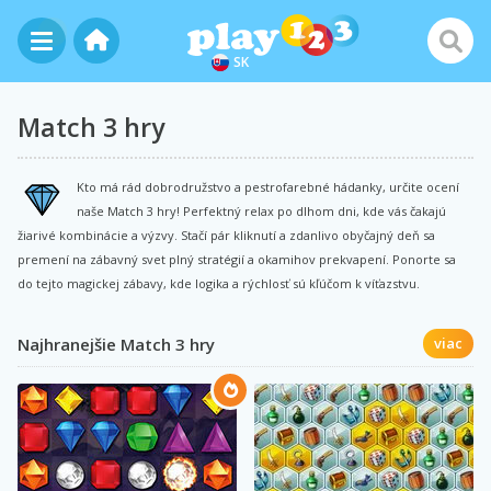
SK
Match 3 hry
Kto má rád dobrodružstvo a pestrofarebné hádanky, určite ocení
naše Match 3 hry! Perfektný relax po dlhom dni, kde vás čakajú
žiarivé kombinácie a výzvy. Stačí pár kliknutí a zdanlivo obyčajný deň sa
premení na zábavný svet plný stratégií a okamihov prekvapení. Ponorte sa
do tejto magickej zábavy, kde logika a rýchlosť sú kľúčom k víťazstvu.
Najhranejšie Match 3 hry
viac