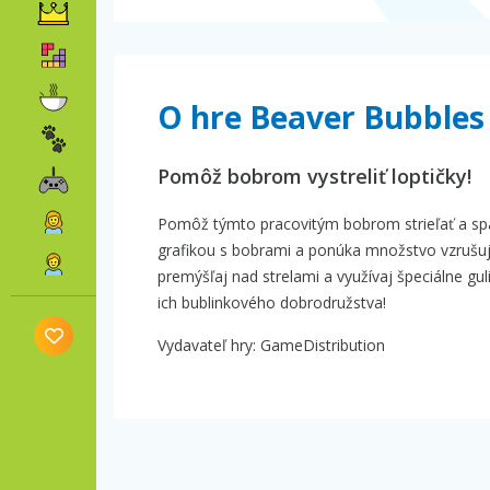
O hre Beaver Bubbles
Pomôž bobrom vystreliť loptičky!
Pomôž týmto pracovitým bobrom strieľať a spáj
grafikou s bobrami a ponúka množstvo vzrušujú
premýšľaj nad strelami a využívaj špeciálne gu
ich bublinkového dobrodružstva!
Vydavateľ hry: GameDistribution