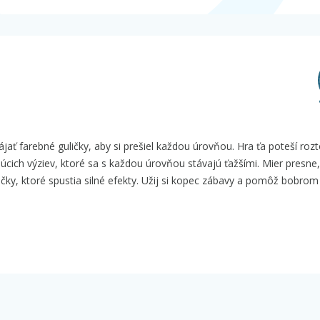
ať farebné guličky, aby si prešiel každou úrovňou. Hra ťa poteší roz
cich výziev, ktoré sa s každou úrovňou stávajú ťažšími. Mier presne,
ličky, ktoré spustia silné efekty. Užij si kopec zábavy a pomôž bobro