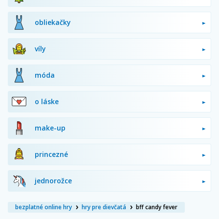
obliekačky
víly
móda
o láske
make-up
princezné
jednorožce
bezplatné online hry
hry pre dievčatá
bff candy fever