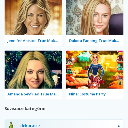
Jennifer Aniston True Make Up
Dakota Fanning True Make Up
Amanda Seyfried True Make Up
Nina: Costume Party
Súvisiace kategórie
dekorácie