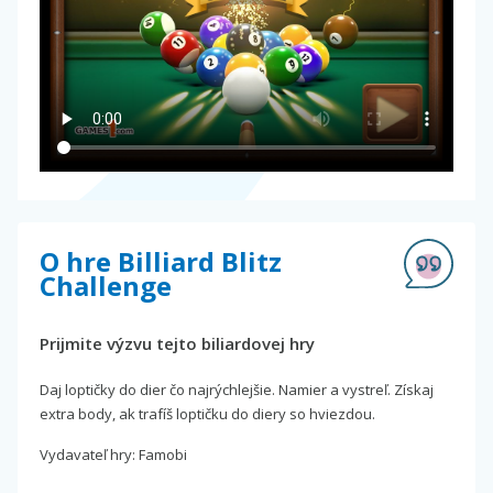
O hre Billiard Blitz
Challenge
Prijmite výzvu tejto biliardovej hry
Daj loptičky do dier čo najrýchlejšie. Namier a vystreľ. Získaj
extra body, ak trafíš loptičku do diery so hviezdou.
Vydavateľ hry: Famobi