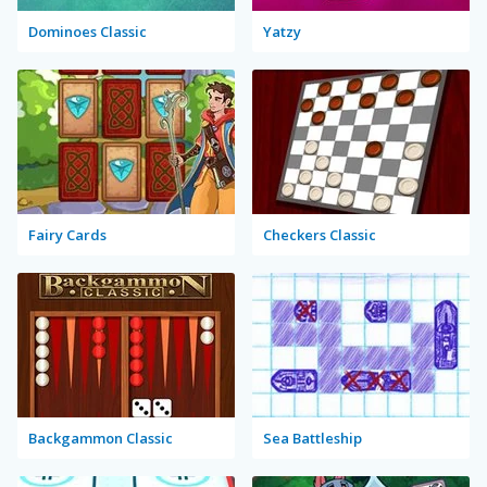
Dominoes Classic
Yatzy
Fairy Cards
Checkers Classic
Backgammon Classic
Sea Battleship