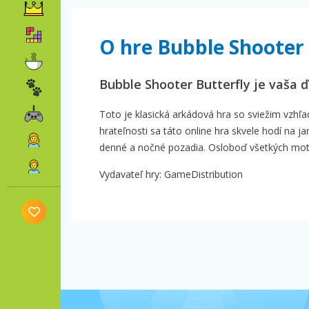
O hre Bubble Shooter 
Bubble Shooter Butterfly je vaša ď
Toto je klasická arkádová hra so sviežim vzh
hrateľnosti sa táto online hra skvele hodí na j
denné a nočné pozadia. Osloboď všetkých motýľ
Vydavateľ hry: GameDistribution