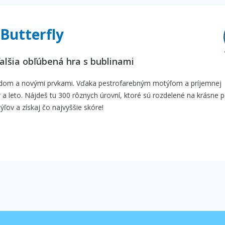
Butterfly
alšia obľúbená hra s bublinami
ľadom a novými prvkami. Vďaka pestrofarebným motýľom a príjemnej
ar a leto. Nájdeš tu 300 rôznych úrovní, ktoré sú rozdelené na krásne 
ov a získaj čo najvyššie skóre!