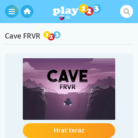
SK
Cave FRVR
Hrať teraz