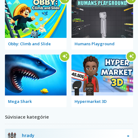
Obby: Climb and Slide
Humans Playground
Mega Shark
Hypermarket 3D
Súvisiace kategórie
hrady