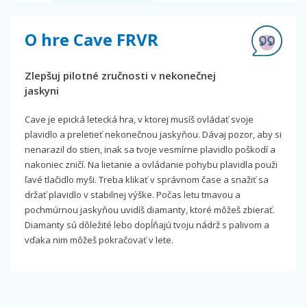
O hre Cave FRVR
Zlepšuj pilotné zručnosti v nekonečnej
jaskyni
Cave je epická letecká hra, v ktorej musíš ovládať svoje
plavidlo a preletieť nekonečnou jaskyňou. Dávaj pozor, aby si
nenarazil do stien, inak sa tvoje vesmírne plavidlo poškodí a
nakoniec zničí. Na lietanie a ovládanie pohybu plavidla použi
ľavé tlačidlo myši. Treba klikať v správnom čase a snažiť sa
držať plavidlo v stabilnej výške. Počas letu tmavou a
pochmúrnou jaskyňou uvidíš diamanty, ktoré môžeš zbierať.
Diamanty sú dôležité lebo dopĺňajú tvoju nádrž s palivom a
vďaka nim môžeš pokračovať v lete.