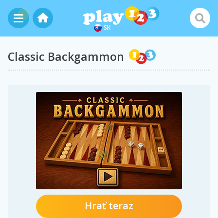
SK
Classic Backgammon
Hrať teraz