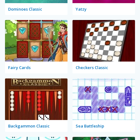
Dominoes Classic
Yatzy
Fairy Cards
Checkers Classic
Backgammon Classic
Sea Battleship