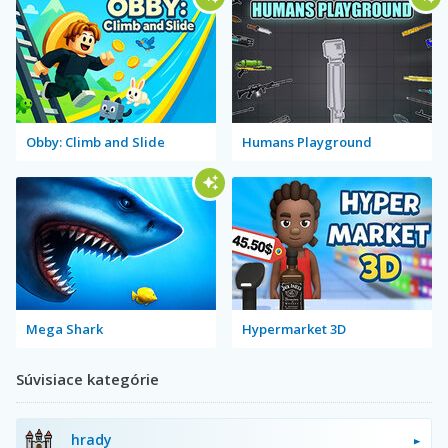
Obby: Climb and Slide
Humans Playground
Mega Shark
Hypermarket 3D
Súvisiace kategórie
hrady