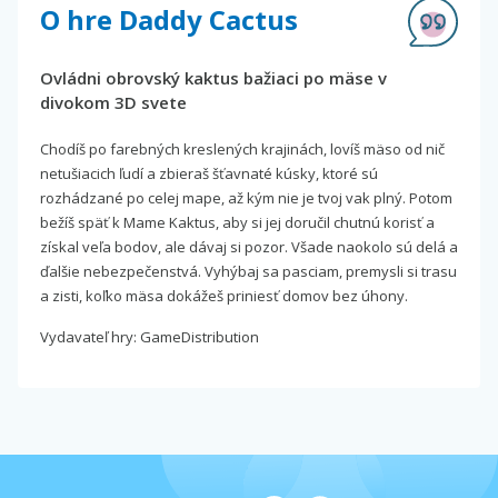
O hre Daddy Cactus
Ovládni obrovský kaktus bažiaci po mäse v
divokom 3D svete
Chodíš po farebných kreslených krajinách, lovíš mäso od nič
netušiacich ľudí a zbieraš šťavnaté kúsky, ktoré sú
rozhádzané po celej mape, až kým nie je tvoj vak plný. Potom
bežíš späť k Mame Kaktus, aby si jej doručil chutnú korisť a
získal veľa bodov, ale dávaj si pozor. Všade naokolo sú delá a
ďalšie nebezpečenstvá. Vyhýbaj sa pasciam, premysli si trasu
a zisti, koľko mäsa dokážeš priniesť domov bez úhony.
Vydavateľ hry: GameDistribution