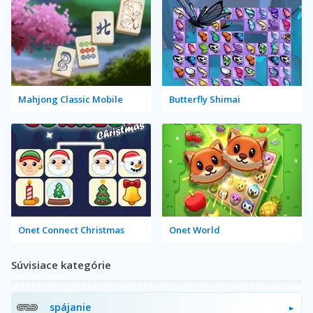
Mahjong Classic Mobile
Butterfly Shimai
Onet Connect Christmas
Onet World
Súvisiace kategórie
spájanie