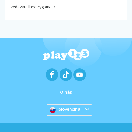
Vydavateľ hry: Zygomatic
O nás
Slovenčina