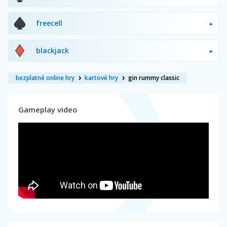
freecell
blackjack
bezplatné online hry
kartové hry
gin rummy classic
Gameplay video