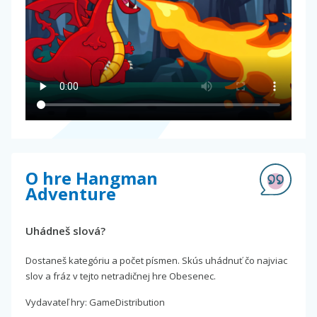
O hre Hangman
Adventure
Uhádneš slová?
Dostaneš kategóriu a počet písmen. Skús uhádnuť čo najviac
slov a fráz v tejto netradičnej hre Obesenec.
Vydavateľ hry: GameDistribution