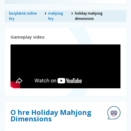
bezplatné online
mahjong
holiday mahjong
hry
hry
dimensions
Gameplay video
O hre Holiday Mahjong
Dimensions