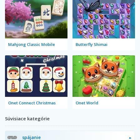
Mahjong Classic Mobile
Butterfly Shimai
Onet Connect Christmas
Onet World
Súvisiace kategórie
spájanie