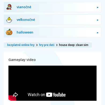
vianočné
veľkonočné
halloween
bezplatné online hry
hry pre deti
house deep: clean sim
Gameplay video