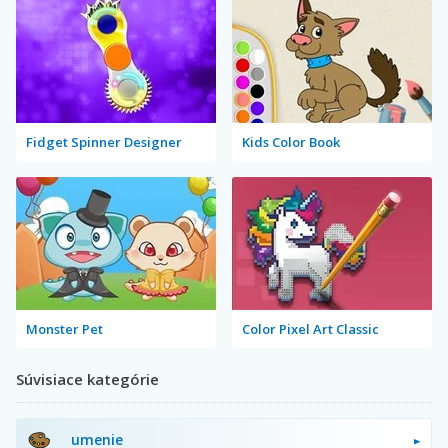
Fidget Spinner Designer
Kids Color Book
Monster Pet
Color Pixel Art Classic
Súvisiace kategórie
umenie