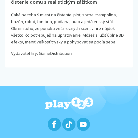
čistenie domu s realistickým zážitkom
Čaká na teba 9 miest na čistenie: plot, socha, trampolína,
bazén, robot, fontána, podlaha, auto a jedálenský stôl.
Okrem toho, že ponúka veľa rôznych scén, v hre nájdeš
všetko, čo potrebuješ na upratovanie. Môžeš si užiť úplné 3D
efekty, meniť veľkosť trysky a pohybovať sa podľa seba.
Vydavateľ hry: GameDistribution