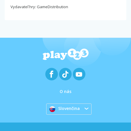
Vydavateľ hry: GameDistribution
O nás
Slovenčina