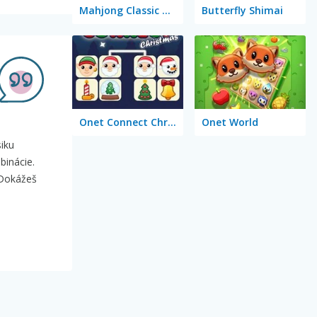
Mahjong Classic Mobile
Butterfly Shimai
Onet Connect Christmas
Onet World
siku
binácie.
 Dokážeš