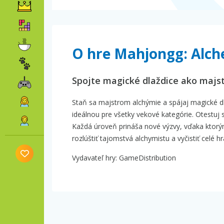
O hre Mahjongg: Alc
Spojte magické dlaždice ako majst
Staň sa majstrom alchýmie a spájaj magické dla
ideálnou pre všetky vekové kategórie. Otestuj s
Každá úroveň prináša nové výzvy, vďaka ktorým
rozlúštiť tajomstvá alchymistu a vyčistiť celé hr
Vydavateľ hry: GameDistribution