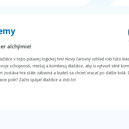
hemy
er alchýmie!
ždice v tejto pútavej logickej hre! Nový čarovný vzhľad robí túto kla
voje schopnosti, miešaj a kombinuj dlaždice, aby si vytvoril silné kom
 zostáva hra stále zábavná a budeš sa chcieť vracať po ďalšie kolá.
acie pole? Začni spájať dlaždice a zisti to!