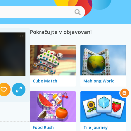
Pokračujte v objavovaní
Cube Match
Mahjong World
Food Rush
Tile Journey