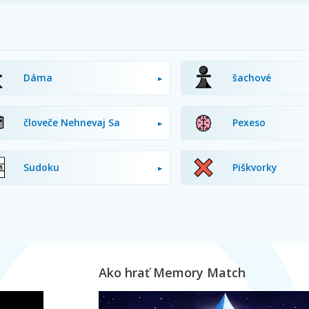
Dáma
šachové
človeče Nehnevaj Sa
Pexeso
Sudoku
Piškvorky
Ako hrať Memory Match