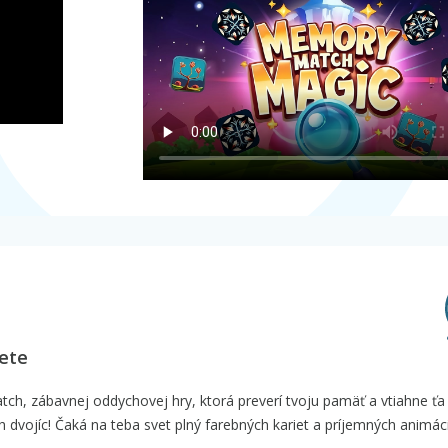
vete
h, zábavnej oddychovej hry, ktorá preverí tvoju pamäť a vtiahne ťa
dvojíc! Čaká na teba svet plný farebných kariet a príjemných animáci