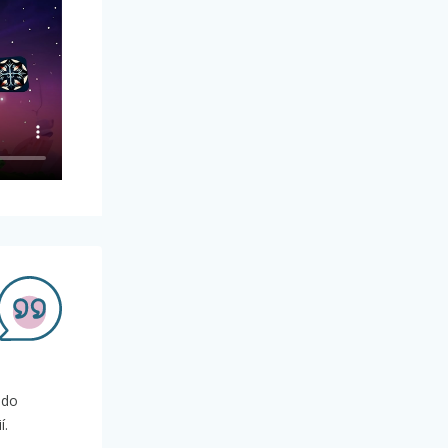
 do
í.