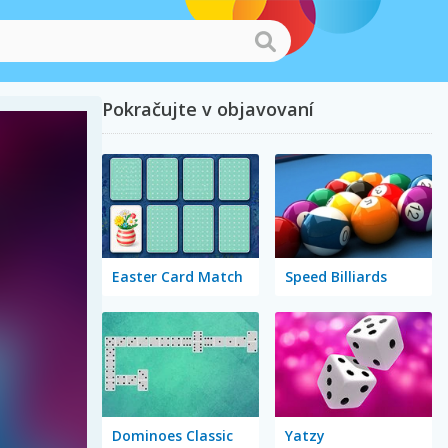
Pokračujte v objavovaní
Easter Card Match
Speed Billiards
Dominoes Classic
Yatzy