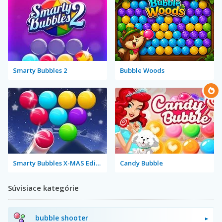
Smarty Bubbles 2
Bubble Woods
Smarty Bubbles X-MAS Edition
Candy Bubble
Súvisiace kategórie
bubble shooter