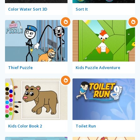
Color Water Sort 3D
Sort It
Thief Puzzle
Kids Puzzle Adventure
Kids Color Book 2
Toilet Run