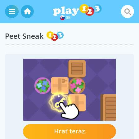
SK
Peet Sneak
Hrať teraz