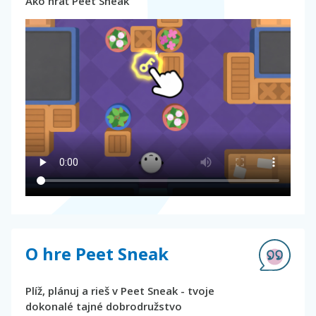
Ako hrať Peet Sneak
O hre Peet Sneak
Plíž, plánuj a rieš v Peet Sneak - tvoje
dokonalé tajné dobrodružstvo