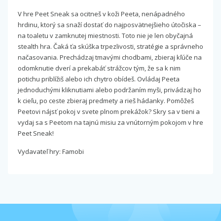
V hre Peet Sneak sa ocitneš v koži Peeta, nenápadného
hrdinu, ktorý sa snaží dostať do najposvätnejšieho útočiska –
na toaletu v zamknutej miestnosti. Toto nie je len obyčajná
stealth hra. Čaká ťa skúška trpezlivosti, stratégie a správneho
načasovania. Prechádzaj tmavými chodbami, zbieraj kľúče na
odomknutie dverí a prekabáť strážcov tým, že sa k nim
potichu priblížiš alebo ich chytro obídeš. Ovládaj Peeta
jednoduchými kliknutiami alebo podržaním myši, privádzaj ho
k cieľu, po ceste zbieraj predmety a rieš hádanky. Pomôžeš
Peetovi nájsť pokoj v svete plnom prekážok? Skry sa v tieni a
vydaj sa s Peetom na tajnú misiu za vnútorným pokojom v hre
Peet Sneak!
Vydavateľ hry: Famobi