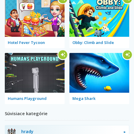
Hotel Fever Tycoon
Obby: Climb and Slide
Humans Playground
Mega Shark
Súvisiace kategórie
hrady