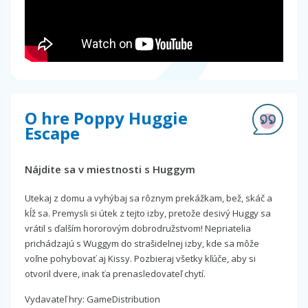
O hre Poppy Huggie
Escape
Nájdite sa v miestnosti s Huggym
Utekaj z domu a vyhýbaj sa rôznym prekážkam, bež, skáč a
kĺž sa. Premysli si útek z tejto izby, pretože desivý Huggy sa
vrátil s ďalším hororovým dobrodružstvom! Nepriatelia
prichádzajú s Wuggym do strašidelnej izby, kde sa môže
voľne pohybovať aj Kissy. Pozbieraj všetky kľúče, aby si
otvoril dvere, inak ťa prenasledovateľ chytí.
Vydavateľ hry: GameDistribution