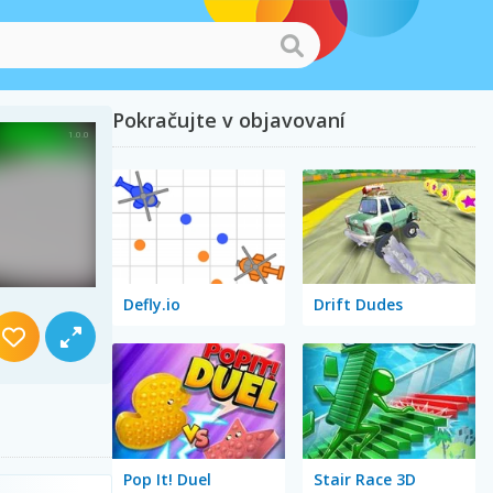
Pokračujte v objavovaní
Defly.io
Drift Dudes
Pop It! Duel
Stair Race 3D