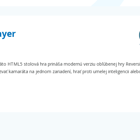
ayer
 Táto HTML5 stolová hra prináša modernú verziu obľúbenej hry Reversi
ť kamaráta na jednom zariadení, hrať proti umelej inteligencii alebo