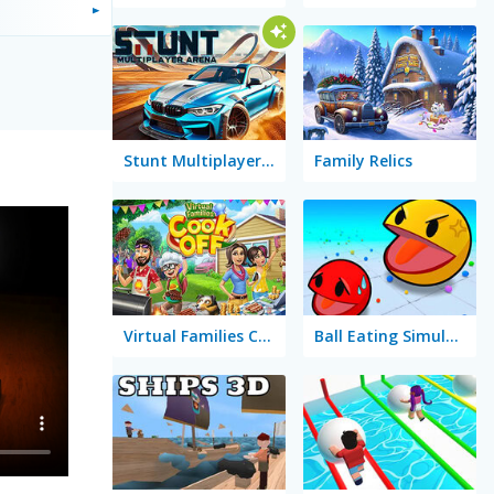
Stunt Multiplayer Arena
Family Relics
Virtual Families Cook Off
Ball Eating Simulator