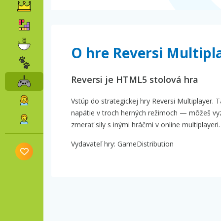
O hre Reversi Multipl
Reversi je HTML5 stolová hra
Vstúp do strategickej hry Reversi Multiplayer.
napätie v troch herných režimoch — môžeš vyzva
zmerať sily s inými hráčmi v online multiplayeri.
Vydavateľ hry: GameDistribution