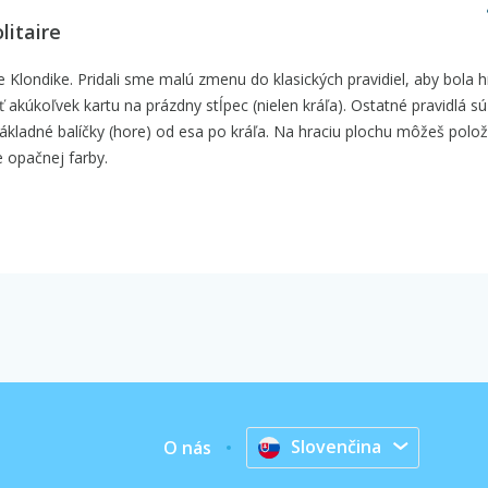
litaire
 Klondike. Pridali sme malú zmenu do klasických pravidiel, aby bola h
ť akúkoľvek kartu na prázdny stĺpec (nielen kráľa). Ostatné pravidlá s
základné balíčky (hore) od esa po kráľa. Na hraciu plochu môžeš položi
e opačnej farby.
Slovenčina
O nás