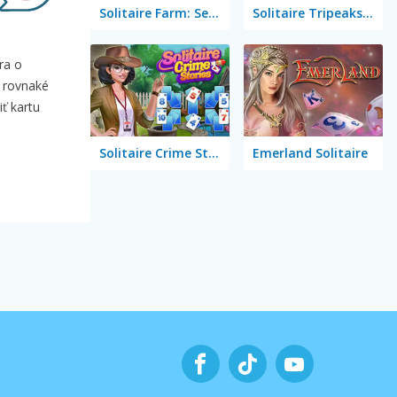
Solitaire Farm: Seasons 5
Solitaire Tripeaks Escapes
ra o
ú rovnaké
ť kartu
Solitaire Crime Stories
Emerland Solitaire