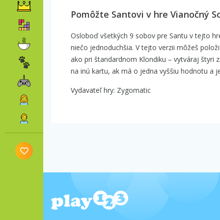
Pomôžte Santovi v hre Vianočný So
Osloboď všetkých 9 sobov pre Santu v tejto hre
niečo jednoduchšia. V tejto verzii môžeš položi
ako pri štandardnom Klondiku – vytváraj štyri 
na inú kartu, ak má o jedna vyššiu hodnotu a j
Vydavateľ hry: Zygomatic