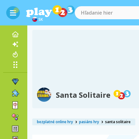
SK
Santa Solitaire
bezplatné online hry
pasiáns hry
santa solitaire