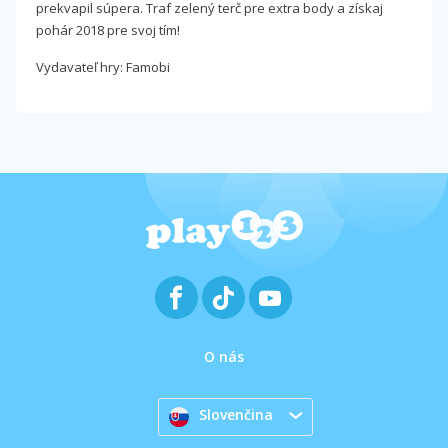
prekvapil súpera. Traf zelený terč pre extra body a získaj
pohár 2018 pre svoj tím!
Vydavateľ hry: Famobi
O nás
Slovenčina