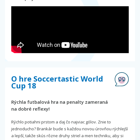
O hre Soccertastic World
Cup 18
Rýchla futbalová hra na penalty zameraná
na dobré reflexy!
Rýchlo potiahni prstom a daj čo najviac gólov. Znie to
jednoducho? Brankár bude s každou novou úrovňou rýchlejší
a lepší, takže skús rôzne druhy striel a men techniku, aby si