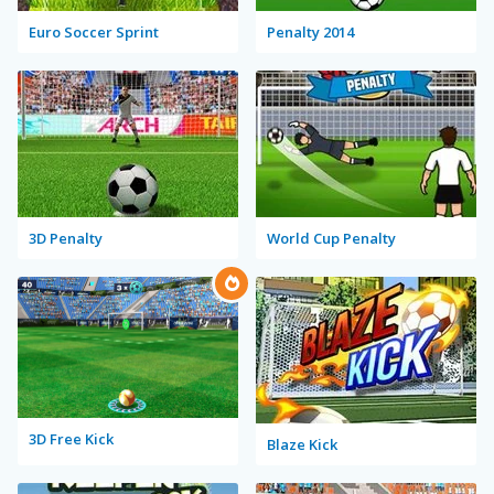
Euro Soccer Sprint
Penalty 2014
3D Penalty
World Cup Penalty
3D Free Kick
Blaze Kick