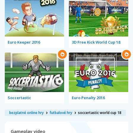
Euro Keeper 2016
3D Free Kick World Cup 18
Soccertastic
Euro Penalty 2016
bezplatné online hry
futbalové hry
soccertastic world cup 18
Gameplay video