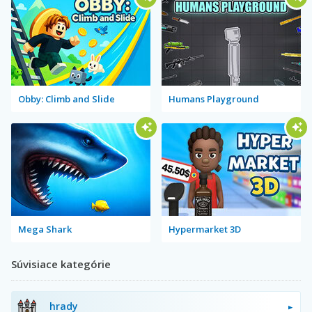
Obby: Climb and Slide
Humans Playground
Mega Shark
Hypermarket 3D
Súvisiace kategórie
hrady