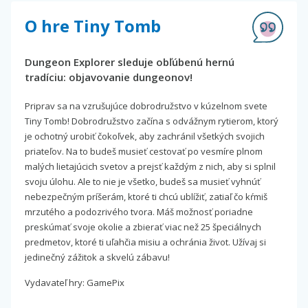
O hre Tiny Tomb
Dungeon Explorer sleduje obľúbenú hernú
tradíciu: objavovanie dungeonov!
Priprav sa na vzrušujúce dobrodružstvo v kúzelnom svete
Tiny Tomb! Dobrodružstvo začína s odvážnym rytierom, ktorý
je ochotný urobiť čokoľvek, aby zachránil všetkých svojich
priateľov. Na to budeš musieť cestovať po vesmíre plnom
malých lietajúcich svetov a prejsť každým z nich, aby si splnil
svoju úlohu. Ale to nie je všetko, budeš sa musieť vyhnúť
nebezpečným príšerám, ktoré ti chcú ublížiť, zatiaľ čo kŕmiš
mrzutého a podozrivého tvora. Máš možnosť poriadne
preskúmať svoje okolie a zbierať viac než 25 špeciálnych
predmetov, ktoré ti uľahčia misiu a ochránia život. Užívaj si
jedinečný zážitok a skvelú zábavu!
Vydavateľ hry: GamePix