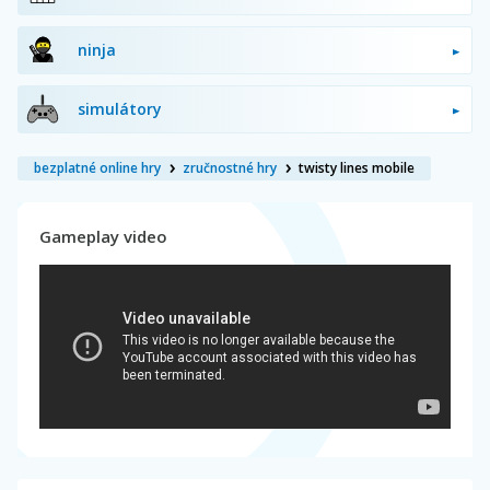
ninja
simulátory
bezplatné online hry
zručnostné hry
twisty lines mobile
Gameplay video