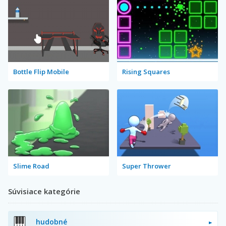
Bottle Flip Mobile
Rising Squares
Slime Road
Super Thrower
Súvisiace kategórie
hudobné