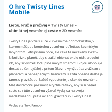
O hre Twisty Lines
Mobile
Lietaj, krúž a prežívaj v Twisty Lines –
ultimátnej vesmírnej ceste v 2D vesmíre!
Twisty Lines je vzrušujúce 2D vesmírne dobrodružstvo, v
ktorom máš pod kontrolou vesmírnu loď letiacu kozmickým
labyrintom. Letíš priamo hore, ale čaká ťa nečakaný zvrat –
klikni blízko planét, aby si začal obiehať okolo nich, a uvoľni
ich, aby si vystrelil loď úplne novým smerom! Tvojou úlohou je
dostať sa čo najďalej a pritom šikovne vyhýbať sa zrážkam s
planétami a nebezpečnými hranicami. Každá obežná dráha je
tanec s gravitáciou, každé vypustenie je skok do neznáma.
Máš dostatočnú presnosť a rýchle reflexy, aby si si našiel
cestu cez túto vesmírnu výzvu? Vydaj sa na svoju
medzihviezdnu púť a ovládni gravitáciu v Twisty Lines!
Vydavateľ hry: Famobi