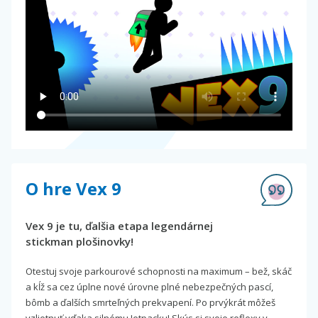
O hre Vex 9
Vex 9 je tu, ďalšia etapa legendárnej
stickman plošinovky!
Otestuj svoje parkourové schopnosti na maximum – bež, skáč
a kĺž sa cez úplne nové úrovne plné nebezpečných pascí,
bômb a ďalších smrteľných prekvapení. Po prvýkrát môžeš