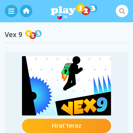
SK
Vex 9
Hrať teraz