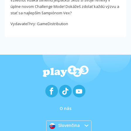
vzlietnuť vďaka silnému Jetpacku! Skús si svoje reflexy v
úplne novom Challenge Mode! Dokážeš zdolať každú výzvu a
stať sa najlepším šampiónom Vex?
Vydavateľ hry: GameDistribution
O nás
Slovenčina