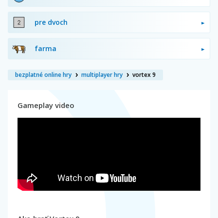
pre dvoch
farma
bezplatné online hry
multiplayer hry
vortex 9
Gameplay video