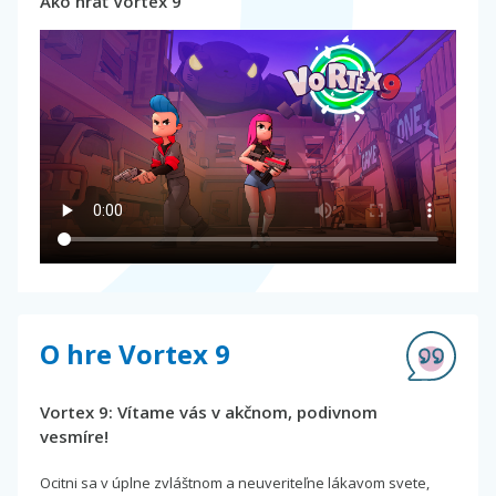
Ako hrať Vortex 9
O hre Vortex 9
Vortex 9: Vítame vás v akčnom, podivnom
vesmíre!
Ocitni sa v úplne zvláštnom a neuveriteľne lákavom svete,