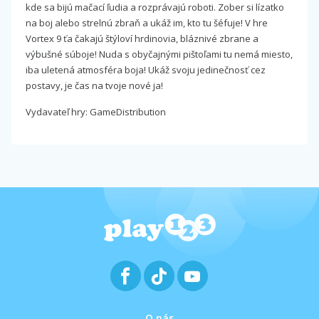
kde sa bijú mačací ľudia a rozprávajú roboti. Zober si lízatko
na boj alebo strelnú zbraň a ukáž im, kto tu šéfuje! V hre
Vortex 9 ťa čakajú štýloví hrdinovia, bláznivé zbrane a
výbušné súboje! Nuda s obyčajnými pištoľami tu nemá miesto,
iba uletená atmosféra boja! Ukáž svoju jedinečnosť cez
postavy, je čas na tvoje nové ja!
Vydavateľ hry: GameDistribution
O nás