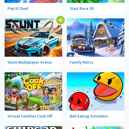
Pop It! Duel
Stair Race 3D
Stunt Multiplayer Arena
Family Relics
Virtual Families Cook Off
Ball Eating Simulator