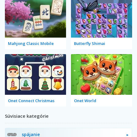
Mahjong Classic Mobile
Butterfly Shimai
Onet Connect Christmas
Onet World
Súvisiace kategórie
spájanie