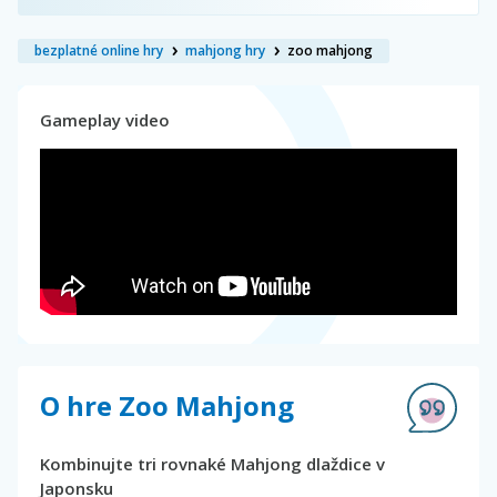
bezplatné online hry
mahjong hry
zoo mahjong
Gameplay video
O hre Zoo Mahjong
Kombinujte tri rovnaké Mahjong dlaždice v
Japonsku