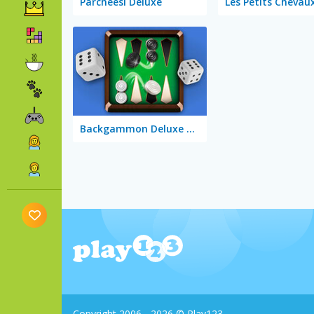
Parcheesi Deluxe
Les Petits Chevau
Backgammon Deluxe Edition
Copyright 2006 - 2026 © Play123