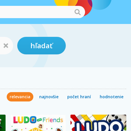
hľadať
relevancia
najnovšie
počet hraní
hodnotenie