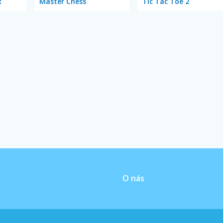
x
Master Chess
Tic Tac Toe 2
O nás