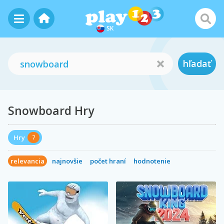
SK
hľadať
Snowboard Hry
Hry
7
relevancia
najnovšie
počet hraní
hodnotenie