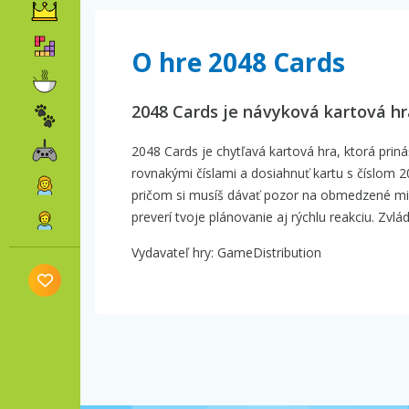
O hre 2048 Cards
2048 Cards je návyková kartová h
2048 Cards je chytľavá kartová hra, ktorá priná
rovnakými číslami a dosiahnuť kartu s číslom 2
pričom si musíš dávať pozor na obmedzené mie
preverí tvoje plánovanie aj rýchlu reakciu. Zv
Vydavateľ hry: GameDistribution