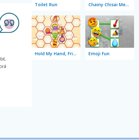
Toilet Run
Chainy Chisai Medieval 2
Hold My Hand, Friend
Emoji Fun
il,
orá