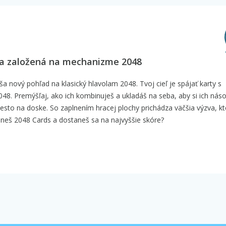
ra založená na mechanizme 2048
ša nový pohľad na klasický hlavolam 2048. Tvoj cieľ je spájať karty s
048. Premýšľaj, ako ich kombinuješ a ukladáš na seba, aby si ich násob
sto na doske. So zaplnením hracej plochy prichádza väčšia výzva, kt
ládneš 2048 Cards a dostaneš sa na najvyššie skóre?