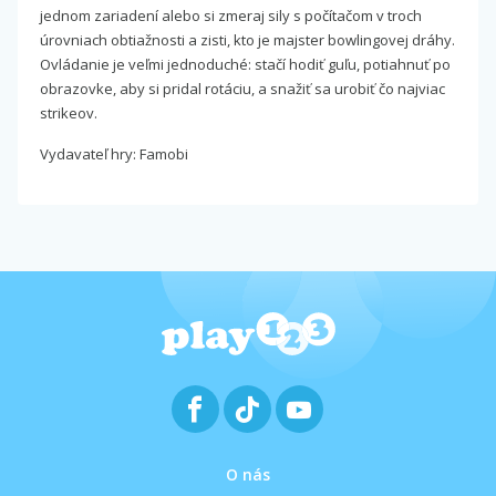
jednom zariadení alebo si zmeraj sily s počítačom v troch
úrovniach obtiažnosti a zisti, kto je majster bowlingovej dráhy.
Ovládanie je veľmi jednoduché: stačí hodiť guľu, potiahnuť po
obrazovke, aby si pridal rotáciu, a snažiť sa urobiť čo najviac
strikeov.
Vydavateľ hry: Famobi
O nás