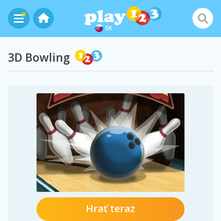
SK
3D Bowling
Hrať teraz