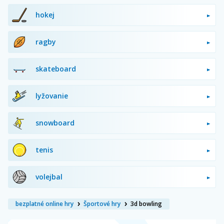
hokej
ragby
skateboard
lyžovanie
snowboard
tenis
volejbal
bezplatné online hry
Športové hry
3d bowling