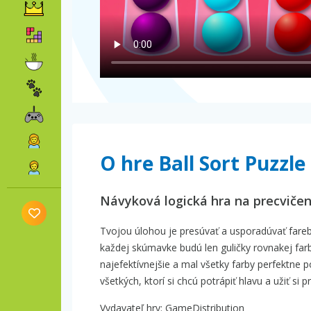
O hre Ball Sort Puzzle
Návyková logická hra na precviče
Tvojou úlohou je presúvať a usporadúvať fareb
každej skúmavke budú len guličky rovnakej farby. 
najefektívnejšie a mal všetky farby perfektne 
všetkých, ktorí si chcú potrápiť hlavu a užiť si
Vydavateľ hry: GameDistribution