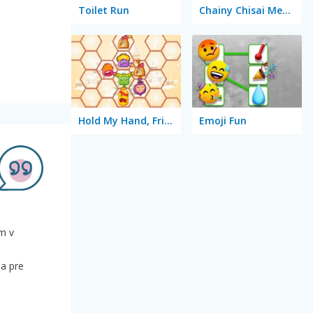
Toilet Run
Chainy Chisai Medieval 2
Hold My Hand, Friend
Emoji Fun
m v
na pre