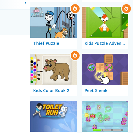
Thief Puzzle
Kids Puzzle Adventure
Kids Color Book 2
Peet Sneak