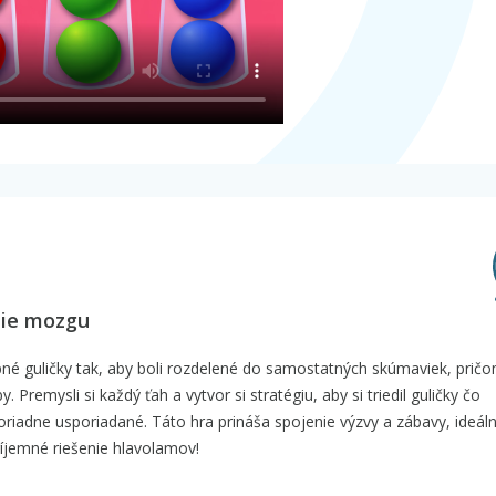
nie mozgu
né guličky tak, aby boli rozdelené do samostatných skúmaviek, pričo
Premysli si každý ťah a vytvor si stratégiu, aby si triedil guličky čo
poriadne usporiadané. Táto hra prináša spojenie výzvy a zábavy, ideál
 príjemné riešenie hlavolamov!