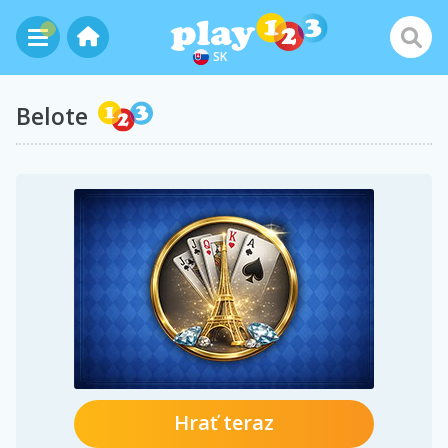
SK
Belote
Hrať teraz