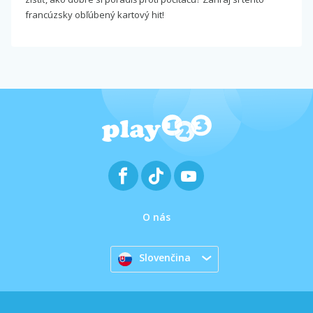
francúzsky obľúbený kartový hit!
O nás
Slovenčina