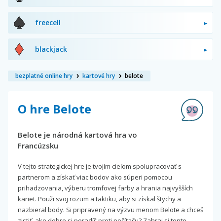
freecell
blackjack
bezplatné online hry
kartové hry
belote
O hre Belote
Belote je národná kartová hra vo
Francúzsku
V tejto strategickej hre je tvojím cieľom spolupracovať s
partnerom a získať viac bodov ako súperi pomocou
prihadzovania, výberu tromfovej farby a hrania najvyšších
kariet. Použi svoj rozum a taktiku, aby si získal štychy a
nazbieral body. Si pripravený na výzvu menom Belote a chceš
zistiť, ako dobre si poradíš proti počítaču? Zahraj si tento