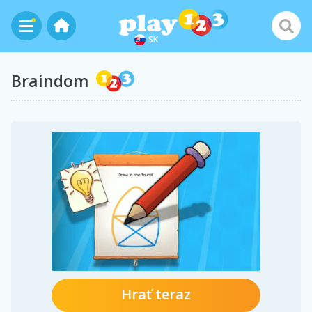
SK
Braindom
Hrať teraz