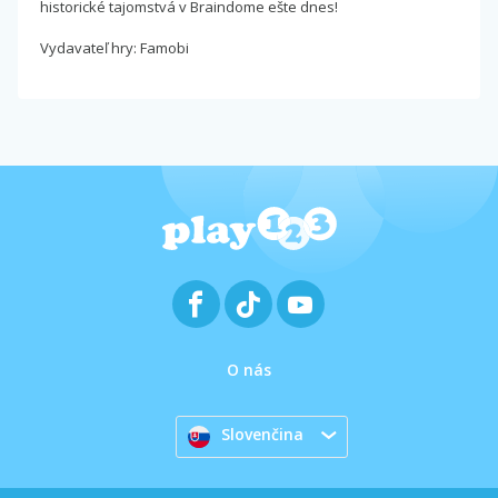
historické tajomstvá v Braindome ešte dnes!
Vydavateľ hry: Famobi
O nás
Slovenčina