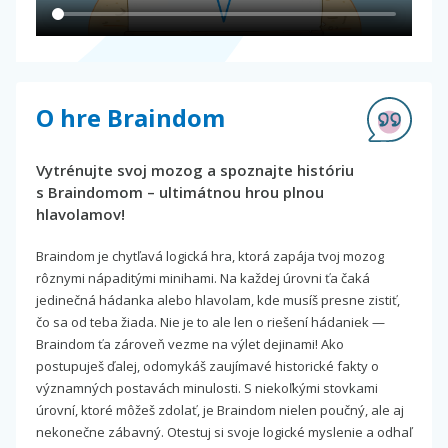
O hre Braindom
Vytrénujte svoj mozog a spoznajte históriu
s Braindomom – ultimátnou hrou plnou
hlavolamov!
Braindom je chytľavá logická hra, ktorá zapája tvoj mozog
rôznymi nápaditými minihami. Na každej úrovni ťa čaká
jedinečná hádanka alebo hlavolam, kde musíš presne zistiť,
čo sa od teba žiada. Nie je to ale len o riešení hádaniek —
Braindom ťa zároveň vezme na výlet dejinami! Ako
postupuješ ďalej, odomykáš zaujímavé historické fakty o
významných postavách minulosti. S niekoľkými stovkami
úrovní, ktoré môžeš zdolať, je Braindom nielen poučný, ale aj
nekonečne zábavný. Otestuj si svoje logické myslenie a odhaľ