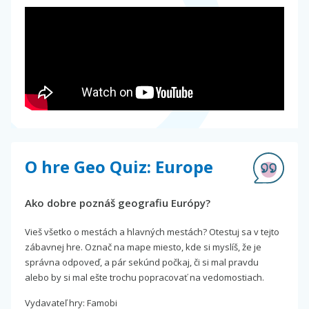
O hre Geo Quiz: Europe
Ako dobre poznáš geografiu Európy?
Vieš všetko o mestách a hlavných mestách? Otestuj sa v tejto
zábavnej hre. Označ na mape miesto, kde si myslíš, že je
správna odpoveď, a pár sekúnd počkaj, či si mal pravdu
alebo by si mal ešte trochu popracovať na vedomostiach.
Vydavateľ hry: Famobi