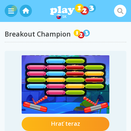
SK
Breakout Champion
Hrať teraz