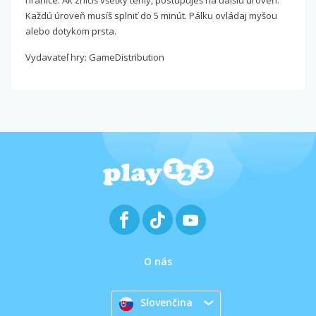
hranice. Ak zničíš všetky tehly, postupuješ na ďalšiu úroveň.
Každú úroveň musíš splniť do 5 minút. Pálku ovládaj myšou
alebo dotykom prsta.
Vydavateľ hry: GameDistribution
O nás
Slovenčina