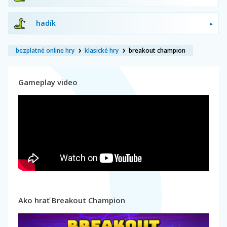
hadík
bezplatné online hry
klasické hry
breakout champion
Gameplay video
Ako hrať Breakout Champion