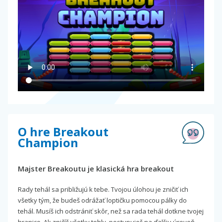
O hre Breakout
Champion
Majster Breakoutu je klasická hra breakout
Rady tehál sa približujú k tebe. Tvojou úlohou je zničiť ich
všetky tým, že budeš odrážať loptičku pomocou pálky do
tehál. Musíš ich odstrániť skôr, než sa rada tehál dotkne tvojej