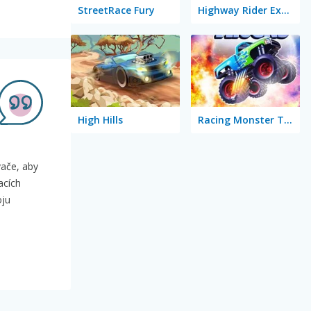
StreetRace Fury
Highway Rider Extreme
High Hills
Racing Monster Trucks
vače, aby
acích
oju