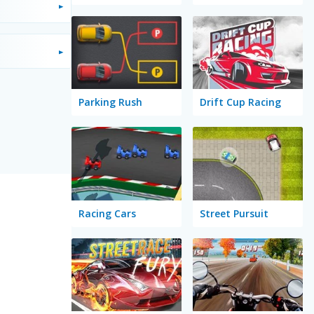
Parking Rush
Drift Cup Racing
Racing Cars
Street Pursuit