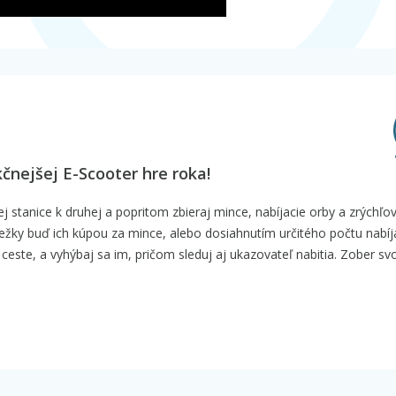
čnejšej E-Scooter hre roka!
j stanice k druhej a popritom zbieraj mince, nabíjacie orby a zrýchľo
bežky buď ich kúpou za mince, alebo dosiahnutím určitého počtu nabíj
a ceste, a vyhýbaj sa im, pričom sleduj aj ukazovateľ nabitia. Zober sv