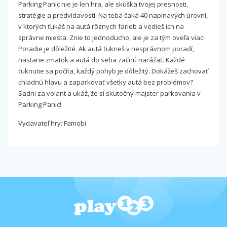
Parking Panic nie je len hra, ale skúška tvojej presnosti,
stratégie a predvídavosti. Na teba čaká 40 napínavých úrovní,
v ktorých ťukáš na autá rôznych farieb a vedieš ich na
správne miesta. Znie to jednoducho, ale je za tým oveľa viac!
Poradie je dôležité. Ak autá ťukneš v nesprávnom poradí,
nastane zmätok a autá do seba začnú narážať. Každé
ťuknutie sa počíta, každý pohyb je dôležitý. Dokážeš zachovať
chladnú hlavu a zaparkovať všetky autá bez problémov?
Sadni za volant a ukáž, že si skutočný majster parkovania v
Parking Panic!
Vydavateľ hry: Famobi