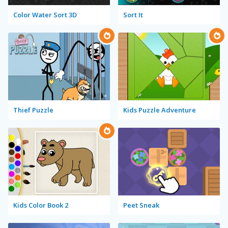
Color Water Sort 3D
Sort It
Thief Puzzle
Kids Puzzle Adventure
Kids Color Book 2
Peet Sneak