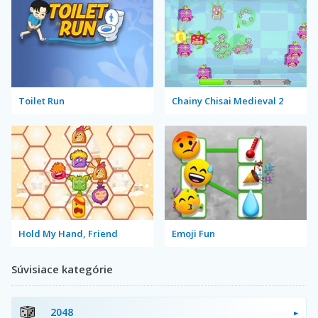
Toilet Run
Chainy Chisai Medieval 2
Hold My Hand, Friend
Emoji Fun
Súvisiace kategórie
2048