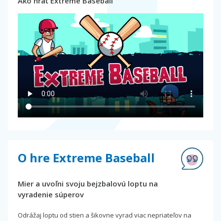
Ako hrať Extreme Baseball
O hre Extreme Baseball
Mier a uvoľni svoju bejzbalovú loptu na
vyradenie súperov
Odrážaj loptu od stien a šikovne vyrad viac nepriateľov na