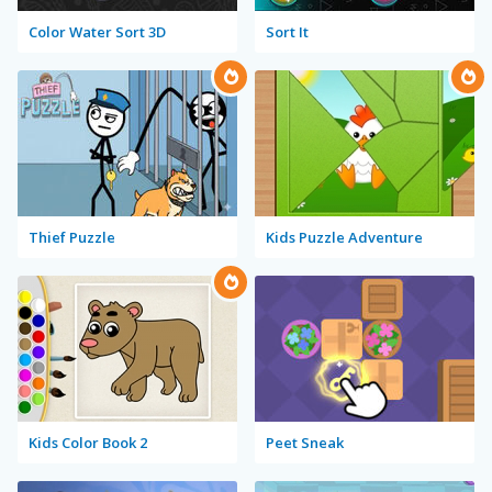
Color Water Sort 3D
Sort It
Thief Puzzle
Kids Puzzle Adventure
Kids Color Book 2
Peet Sneak