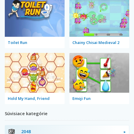
Toilet Run
Chainy Chisai Medieval 2
Hold My Hand, Friend
Emoji Fun
Súvisiace kategórie
2048