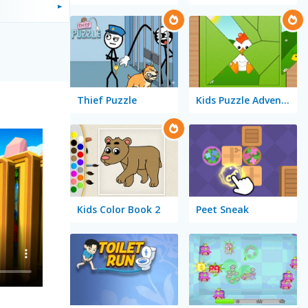
Thief Puzzle
Kids Puzzle Adventure
Kids Color Book 2
Peet Sneak