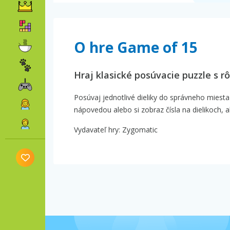
O hre Game of 15
Hraj klasické posúvacie puzzle s r
Posúvaj jednotlivé dieliky do správneho miesta
nápovedou alebo si zobraz čísla na dielikoch, ab
Vydavateľ hry: Zygomatic