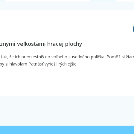
ôznymi veľkosťami hracej plochy
 tak, že ich premiestniš do voľného susedného políčka. Pomôž si žia
y si hlavolam Patnásť vyriešil rýchlejšie.