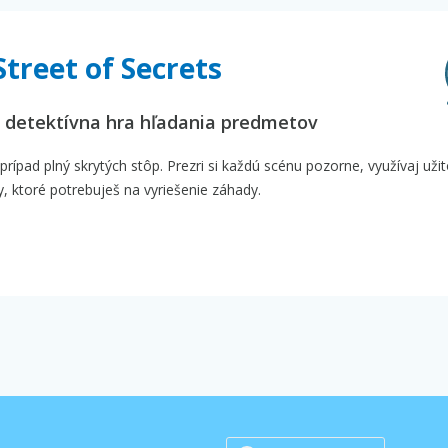
Street of Secrets
je detektívna hra hľadania predmetov
rípad plný skrytých stôp. Prezri si každú scénu pozorne, využívaj uži
ly, ktoré potrebuješ na vyriešenie záhady.