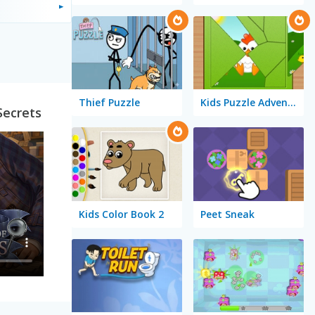
Thief Puzzle
Kids Puzzle Adventure
Secrets
Kids Color Book 2
Peet Sneak