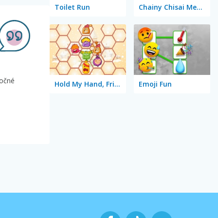
Toilet Run
Chainy Chisai Medieval 2
točné
Hold My Hand, Friend
Emoji Fun