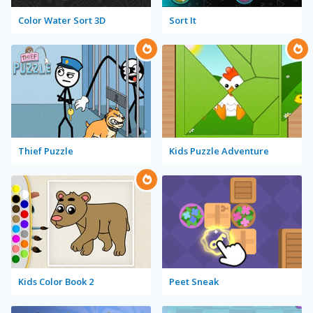
Color Water Sort 3D
Sort It
Thief Puzzle
Kids Puzzle Adventure
Kids Color Book 2
Peet Sneak