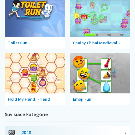
Toilet Run
Chainy Chisai Medieval 2
Hold My Hand, Friend
Emoji Fun
Súvisiace kategórie
2048