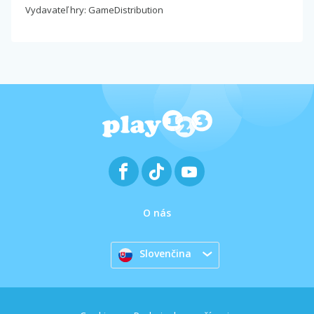
Vydavateľ hry: GameDistribution
O nás
Slovenčina