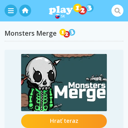
SK
Monsters Merge
Hrať teraz