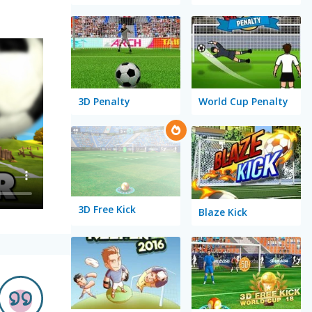
3D Penalty
World Cup Penalty
3D Free Kick
Blaze Kick