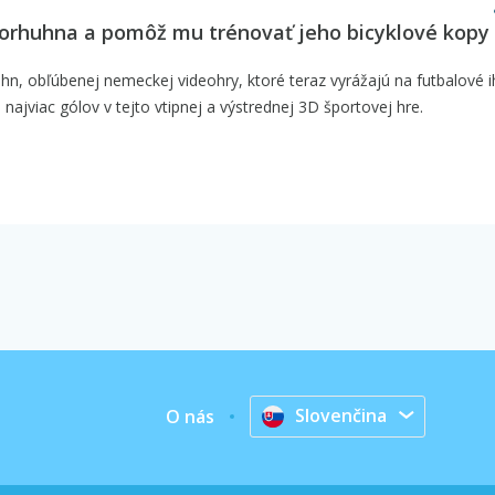
orhuhna a pomôž mu trénovať jeho bicyklové kopy
n, obľúbenej nemeckej videohry, ktoré teraz vyrážajú na futbalové ih
 najviac gólov v tejto vtipnej a výstrednej 3D športovej hre.
Slovenčina
O nás