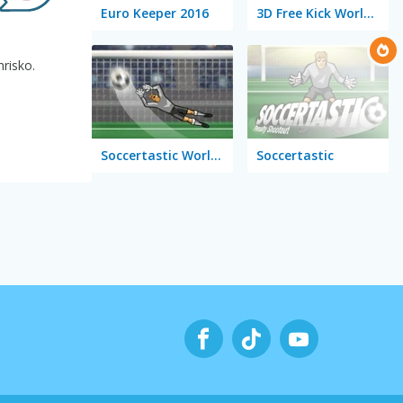
Euro Keeper 2016
3D Free Kick World Cup 18
risko.
Soccertastic World Cup 18
Soccertastic