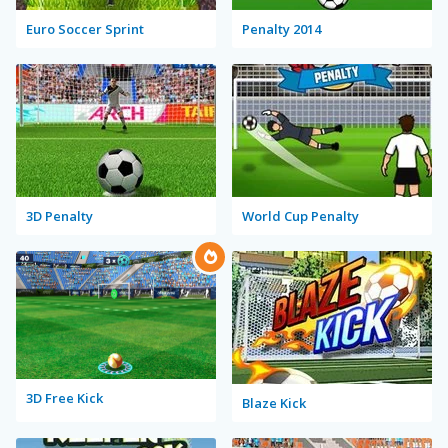
Euro Soccer Sprint
Penalty 2014
3D Penalty
World Cup Penalty
3D Free Kick
Blaze Kick