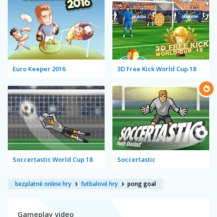
Euro Keeper 2016
3D Free Kick World Cup 18
Soccertastic World Cup 18
Soccertastic
bezplatné online hry
futbalové hry
pong goal
Gameplay video