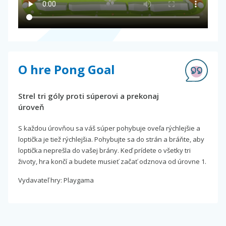
O hre Pong Goal
Strel tri góly proti súperovi a prekonaj
úroveň
S každou úrovňou sa váš súper pohybuje oveľa rýchlejšie a
loptička je tiež rýchlejšia. Pohybujte sa do strán a bráňte, aby
loptička neprešla do vašej brány. Keď prídete o všetky tri
životy, hra končí a budete musieť začať odznova od úrovne 1.
Vydavateľ hry: Playgama