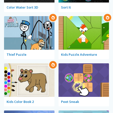
Color Water Sort 3D
Sort It
Thief Puzzle
Kids Puzzle Adventure
Kids Color Book 2
Peet Sneak