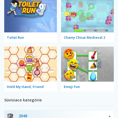
Toilet Run
Chainy Chisai Medieval 2
Hold My Hand, Friend
Emoji Fun
Súvisiace kategórie
2048