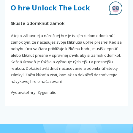
O hre Unlock The Lock
Skúste odomknúť zámok
V tejto zábavnej a náročnej hre je tvojím cieľom odomknúť
zámok tým, že načasuješ svoje kliknutia úplne presne! Keď sa
pohybujúca sa čiara približuje k žltému bodu, musíš klepnúť
alebo kliknúť presne v správnej chvíli, aby si zámok odomkol.
Každá úroveň je ťažšia a vyžaduje rýchlejšiu a presnejšiu
reakciu. Dokážeš zvládnuť načasovanie a odomknúť všetky
zámky? Začni klikať a zisti, kam až sa dokážeš dostať v tejto
návykovej hre o načasovaní!
Vydavateľ hry: Zygomatic