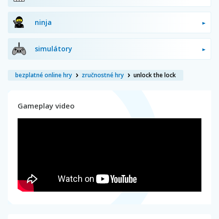
ninja
simulátory
bezplatné online hry
zručnostné hry
unlock the lock
Gameplay video