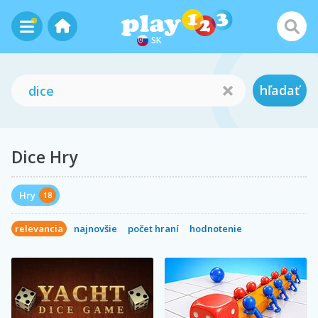
SK
hľadať
Dice Hry
Hry
18
relevancia
najnovšie
počet hraní
hodnotenie