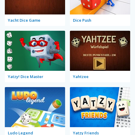
Yacht Dice Game
Dice Push
Yatzy! Dice Master
Yahtzee
Ludo Legend
Yatzy Friends