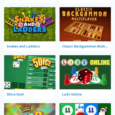
Snakes and Ladders
Classic Backgammon Multiplayer
5Dice Duel
Ludo Online