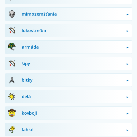
mimozemšťania
lukostreľba
armáda
šípy
bitky
delá
kovboji
ľahké