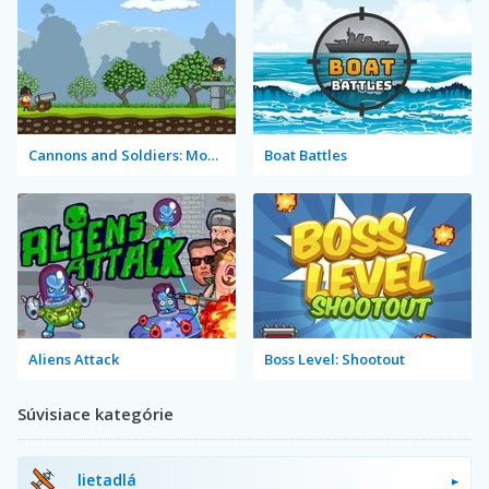
Cannons and Soldiers: Mountain Offense
Boat Battles
Aliens Attack
Boss Level: Shootout
Súvisiace kategórie
lietadlá